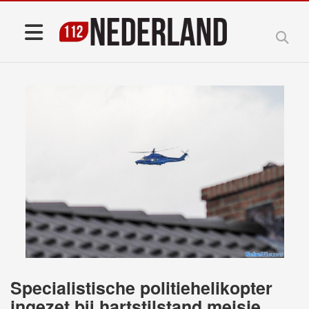
Specialistische politiehelikopter
ingezet bij hartstilstand meisje