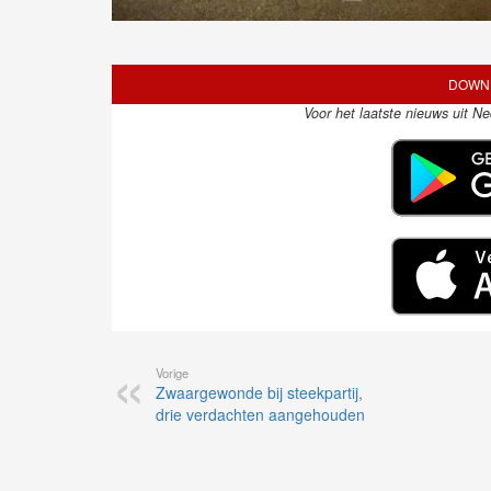
DOWNL
Voor het laatste nieuws uit N
Vorige
Zwaargewonde bij steekpartij,
drie verdachten aangehouden