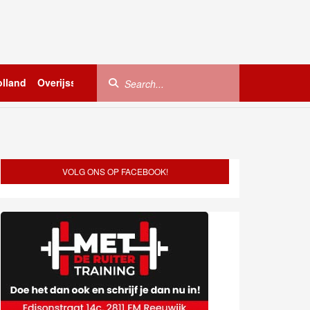
lland
Overijssel
Utrecht
Zeeland
Buitenland
VOLG ONS OP FACEBOOK!