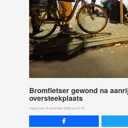
Bromfietser gewond na aanri
oversteekplaats
Gepost op 13 november 2025 om 21:19