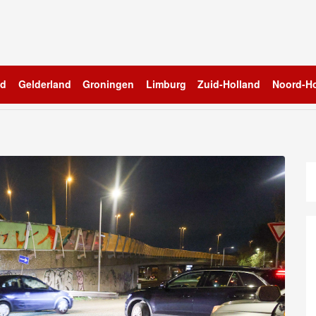
nd
Gelderland
Groningen
Limburg
Zuid-Holland
Noord-Ho