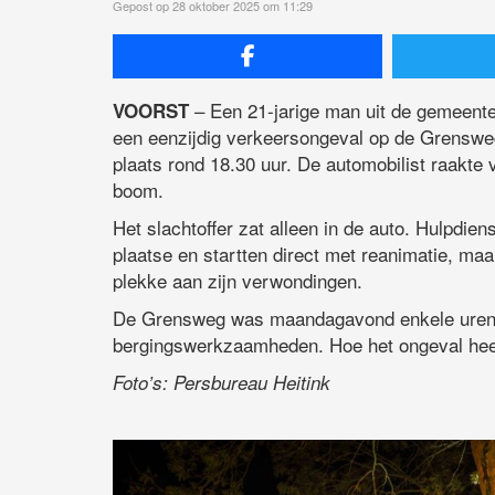
Gepost op 28 oktober 2025 om 11:29
– Een 21-jarige man uit de gemeent
VOORST
een eenzijdig verkeersongeval op de Grensweg
plaats rond 18.30 uur. De automobilist raakte
boom.
Het slachtoffer zat alleen in de auto. Hulpdi
plaatse en startten direct met reanimatie, ma
plekke aan zijn verwondingen.
De Grensweg was maandagavond enkele uren 
bergingswerkzaamheden. Hoe het ongeval heeft
Foto’s: Persbureau Heitink