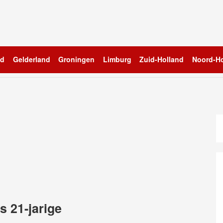
nd
Gelderland
Groningen
Limburg
Zuid-Holland
Noord-Ho
s 21-jarige