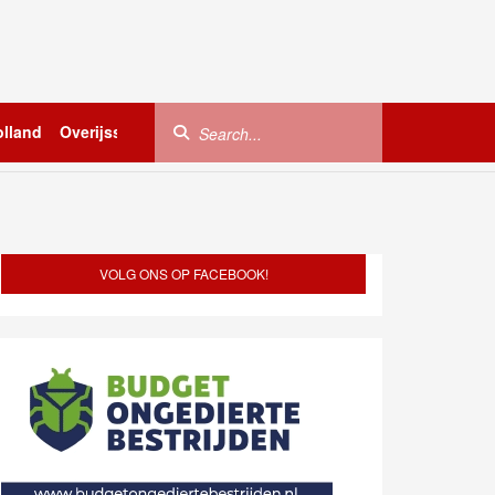
lland
Overijssel
Utrecht
Zeeland
Buitenland
VOLG ONS OP FACEBOOK!