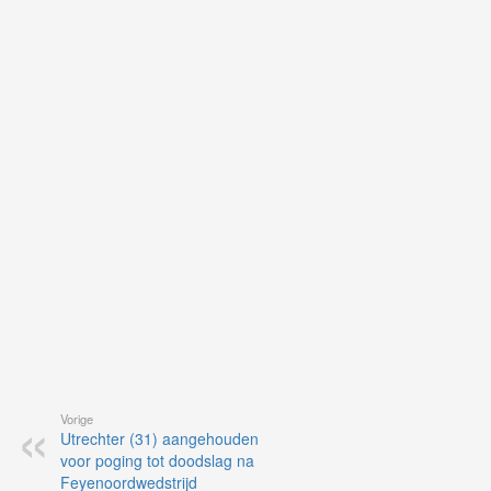
Ne
ku
je
on
op
vo
vi
de
ap
Vorige
Utrechter (31) aangehouden
voor poging tot doodslag na
Feyenoordwedstrijd