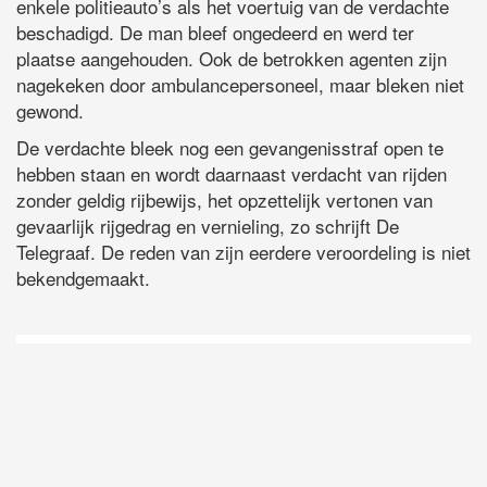
enkele politieauto’s als het voertuig van de verdachte
beschadigd. De man bleef ongedeerd en werd ter
plaatse aangehouden. Ook de betrokken agenten zijn
nagekeken door ambulancepersoneel, maar bleken niet
gewond.
De verdachte bleek nog een gevangenisstraf open te
hebben staan en wordt daarnaast verdacht van rijden
zonder geldig rijbewijs, het opzettelijk vertonen van
gevaarlijk rijgedrag en vernieling, zo schrijft De
Telegraaf. De reden van zijn eerdere veroordeling is niet
bekendgemaakt.
D
Vo
O
he
la
AP
ni
uit