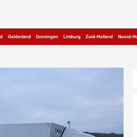
nd
Gelderland
Groningen
Limburg
Zuid-Holland
Noord-Ho