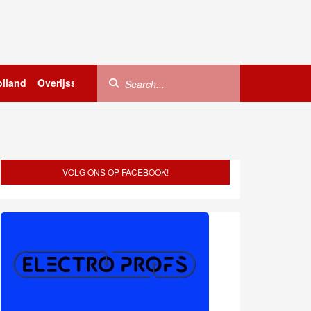
lland
Overijssel
Utrecht
Zeeland
Buitenland
VOLG ONS OP FACEBOOK!