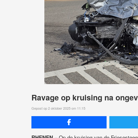
Ravage op kruising na ongeva
Gepost op 2 oktober 2025 om 11:15
– Op de kruising van de Friesesteeg
RHENEN