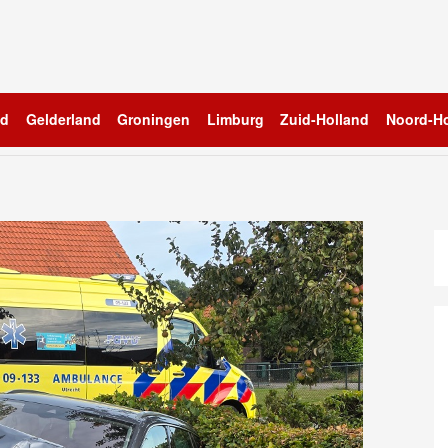
nd
Gelderland
Groningen
Limburg
Zuid-Holland
Noord-Ho