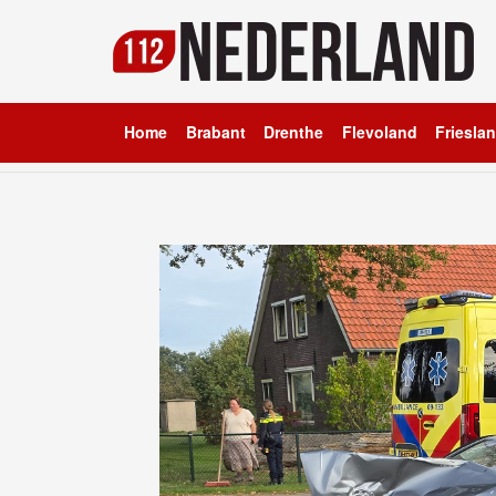
Home
Brabant
Drenthe
Flevoland
Friesla