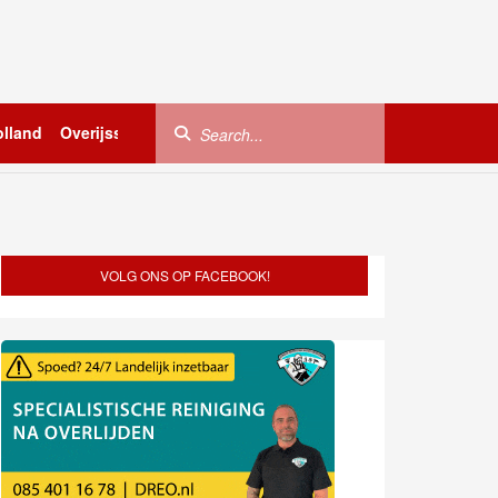
lland
Overijssel
Utrecht
Zeeland
Buitenland
VOLG ONS OP FACEBOOK!