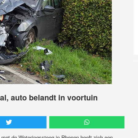
l, auto belandt in voortuin
 met de Weteringssteeg in Rhenen heeft zich een