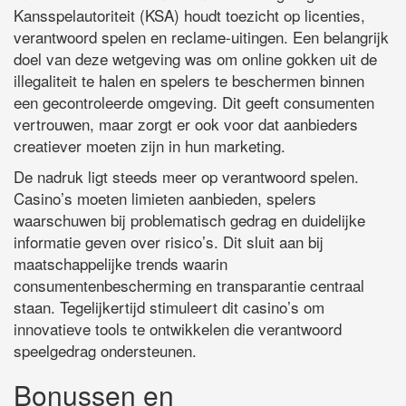
Kansspelautoriteit (KSA) houdt toezicht op licenties,
verantwoord spelen en reclame-uitingen. Een belangrijk
doel van deze wetgeving was om online gokken uit de
illegaliteit te halen en spelers te beschermen binnen
een gecontroleerde omgeving. Dit geeft consumenten
vertrouwen, maar zorgt er ook voor dat aanbieders
creatiever moeten zijn in hun marketing.
De nadruk ligt steeds meer op verantwoord spelen.
Casino’s moeten limieten aanbieden, spelers
waarschuwen bij problematisch gedrag en duidelijke
informatie geven over risico’s. Dit sluit aan bij
maatschappelijke trends waarin
consumentenbescherming en transparantie centraal
staan. Tegelijkertijd stimuleert dit casino’s om
innovatieve tools te ontwikkelen die verantwoord
speelgedrag ondersteunen.
Bonussen en