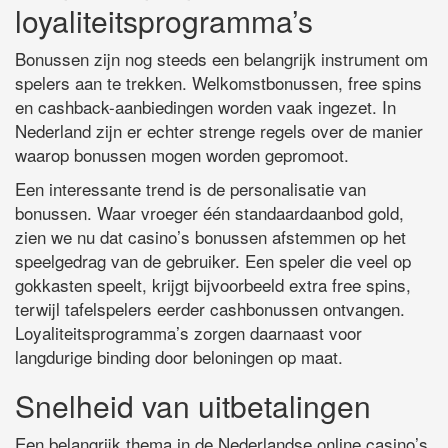
loyaliteitsprogramma’s
Bonussen zijn nog steeds een belangrijk instrument om
spelers aan te trekken. Welkomstbonussen, free spins
en cashback-aanbiedingen worden vaak ingezet. In
Nederland zijn er echter strenge regels over de manier
waarop bonussen mogen worden gepromoot.
Een interessante trend is de personalisatie van
bonussen. Waar vroeger één standaardaanbod gold,
zien we nu dat casino’s bonussen afstemmen op het
speelgedrag van de gebruiker. Een speler die veel op
gokkasten speelt, krijgt bijvoorbeeld extra free spins,
terwijl tafelspelers eerder cashbonussen ontvangen.
Loyaliteitsprogramma’s zorgen daarnaast voor
langdurige binding door beloningen op maat.
Snelheid van uitbetalingen
Een belangrijk thema in de Nederlandse online casino’s