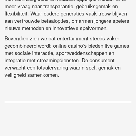
meer vraag naar transparantie, gebruiksgemak en
flexibiliteit. Waar oudere generaties vaak trouw blijven
aan vertrouwde betaalopties, omarmen jongere spelers
nieuwe methoden en innovatieve spelvormen.
Bovendien zien we dat entertainment steeds vaker
gecombineerd wordt: online casino’s bieden live games
met sociale interactie, sportweddenschappen en
integratie met streamingdiensten. De consument
verwacht een totaalervaring waarin spel, gemak en
veiligheid samenkomen.
D
Vo
O
he
la
AP
ni