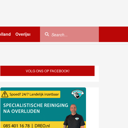
lland
Overijssel
Utrecht
Zeeland
Buitenland
VOLG ONS OP FACEBOOK!