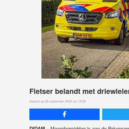
Fietser belandt met driewiele
Gepost op 29 september 2025 om 15:55
– Maandagmiddag is aan de Pakopsewe
DIDAM