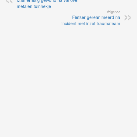
Man ernstig gewond na val over
metalen tuinhekje
Volgende
Fietser gereanimeerd na
incident met inzet traumateam