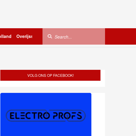
lland
Overijssel
Utrecht
Zeeland
Buitenland
VOLG ONS OP FACEBOOK!