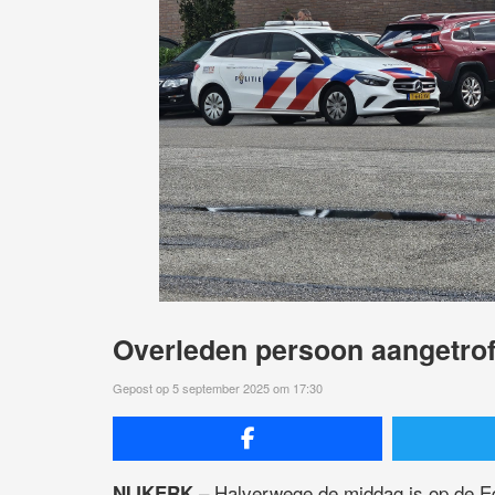
Overleden persoon aangetroff
Gepost op 5 september 2025 om 17:30
– Halverwege de middag is op de Ed
NIJKERK