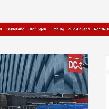
nd
Gelderland
Groningen
Limburg
Zuid-Holland
Noord-Ho