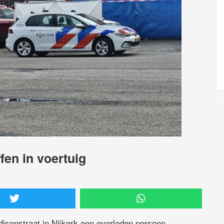
en in voertuig
isonstraat in Nijkerk een overleden persoon