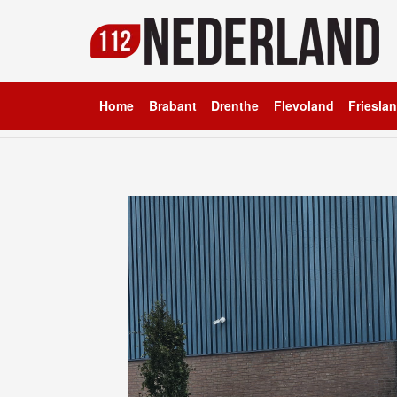
Home
Brabant
Drenthe
Flevoland
Friesla