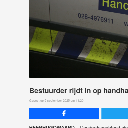
Bestuurder rijdt in op handh
Gepost op 5 september 2025 om 11:20
– Donderdagochtend hie
HEERHUGOWAARD