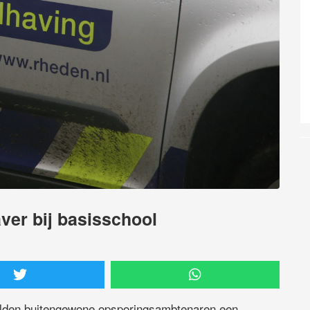
aver bij basisschool
lden buitengewone opsporingsambtenaren een