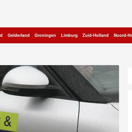
nd
Gelderland
Groningen
Limburg
Zuid-Holland
Noord-Ho