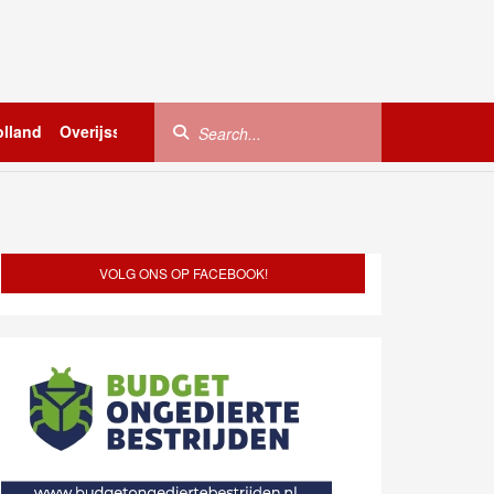
lland
Overijssel
Utrecht
Zeeland
Buitenland
VOLG ONS OP FACEBOOK!