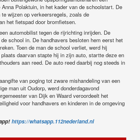
 Anna Polaktuin, in het kader van de schoolstart. De
te wijzen op verkeersregels, zoals de
an het fietspad door bromfietsen.
n automobilist tegen de rijrichting inrijden. De
ep de school in. De handhavers besloten hem eerst het
reken. Toen de man de school verliet, werd hij
aats daarvan stapte hij in zijn auto, startte deze en
hthouders aan reed. De auto reed daarbij nog steeds in
angifte van poging tot zware mishandeling van een
arige man uit Oudorp, werd donderdagavond
rgemeester van Dijk en Waard veroordeelt het
eiligheid voor handhavers en kinderen in de omgeving
sapp!
https://whatsapp.112nederland.nl