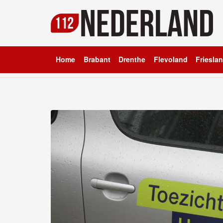
Home
Brabant
Drenthe
Flevoland
Friesla