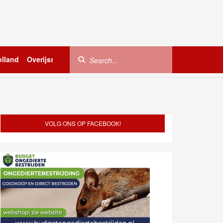
lland
Overijssel
Utrecht
Zeeland
Buitenland
VOLG ONS OP FACEBOOK!