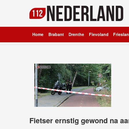
Home
Brabant
Drenthe
Flevoland
Friesla
Fietser ernstig gewond na aa