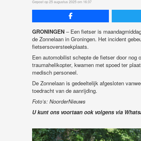
Gepost op 25 augustus 2025 om 16:37
– Een fietser is maandagmiddag
GRONINGEN
de Zonnelaan in Groningen. Het incident gebeu
fietsersoversteekplaats.
Een automobilist schepte de fietser door nog
traumahelikopter, kwamen met spoed ter plaats
medisch personeel.
De Zonnelaan is gedeeltelijk afgesloten vanw
toedracht van de aanrijding.
Foto’s: NoorderNieuws
U kunt ons voortaan ook volgens via What