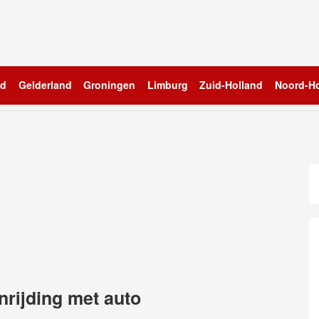
nd
Gelderland
Groningen
Limburg
Zuid-Holland
Noord-Ho
nrijding met auto