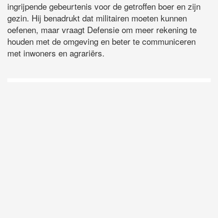
ingrijpende gebeurtenis voor de getroffen boer en zijn
gezin. Hij benadrukt dat militairen moeten kunnen
oefenen, maar vraagt Defensie om meer rekening te
houden met de omgeving en beter te communiceren
met inwoners en agrariërs.
D
Vo
O
he
la
AP
ni
uit
Ne
ku
je
on
op
vo
vi
de
ap