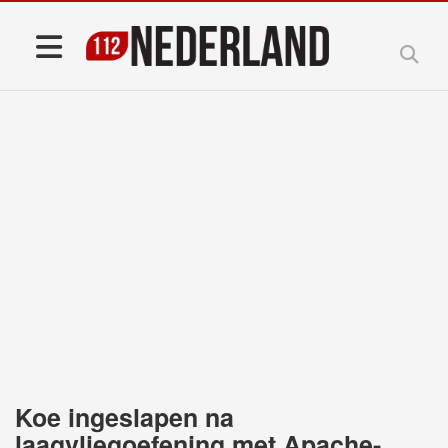
Koe ingeslapen na
laagvliegoefening met Apache-