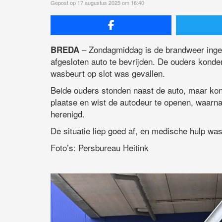
Gepost op 17 augustus 2025 om 16:40
– Zondagmiddag is de brandweer ingez
BREDA
afgesloten auto te bevrijden. De ouders konde
wasbeurt op slot was gevallen.
Beide ouders stonden naast de auto, maar ko
plaatse en wist de autodeur te openen, waarn
herenigd.
De situatie liep goed af, en medische hulp was
Foto’s: Persbureau Heitink