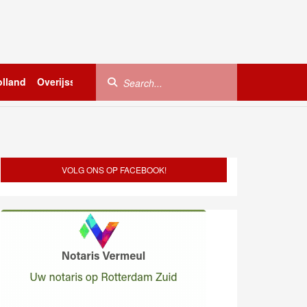
lland
Overijssel
Utrecht
Zeeland
Buitenland
VOLG ONS OP FACEBOOK!