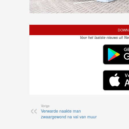
DOWNL
Voor het laatste nieuws uit N
Vorige
Verwarde naakte man
zwaargewond na val van muur