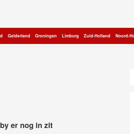
nd
Gelderland
Groningen
Limburg
Zuid-Holland
Noord-Ho
aby er nog in zit