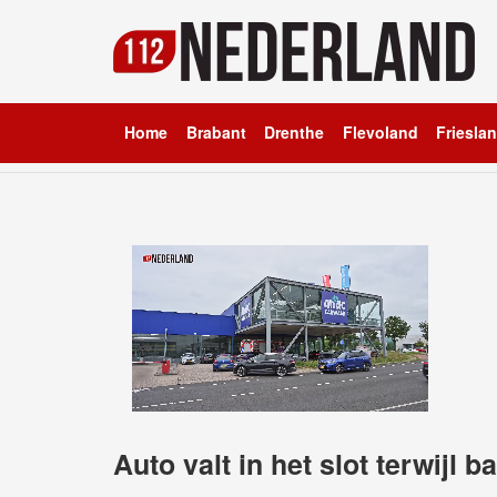
Home
Brabant
Drenthe
Flevoland
Friesla
Auto valt in het slot terwijl b