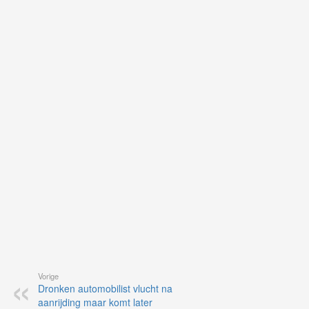
uit
Ne
ku
je
on
op
vo
vi
de
ap
Vorige
Dronken automobilist vlucht na
aanrijding maar komt later