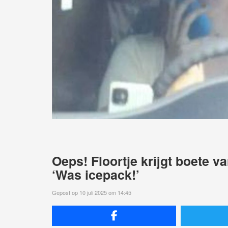
Oeps! Floortje krijgt boete va
‘Was icepack!’
Gepost op 10 juli 2025 om 14:45