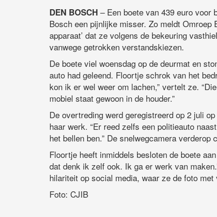
– Een boete van 439 euro voor be
DEN BOSCH
Bosch een pijnlijke misser. Zo meldt Omroep Br
apparaat’ dat ze volgens de bekeuring vasthie
vanwege getrokken verstandskiezen.
De boete viel woensdag op de deurmat en sto
auto had geleend. Floortje schrok van het bedr
kon ik er wel weer om lachen,” vertelt ze. “Die
mobiel staat gewoon in de houder.”
De overtreding werd geregistreerd op 2 juli op
haar werk. “Er reed zelfs een politieauto naast
het bellen ben.” De snelwegcamera verderop 
Floortje heeft inmiddels besloten de boete aan
dat denk ik zelf ook. Ik ga er werk van maken.
hilariteit op social media, waar ze de foto met
Foto: CJIB