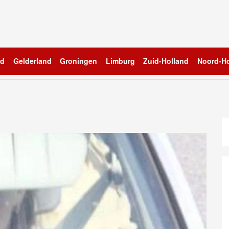
nd
Gelderland
Groningen
Limburg
Zuid-Holland
Noord-Ho