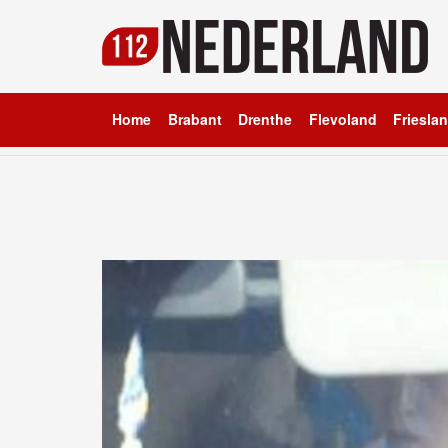
Home
Brabant
Drenthe
Flevoland
Friesla