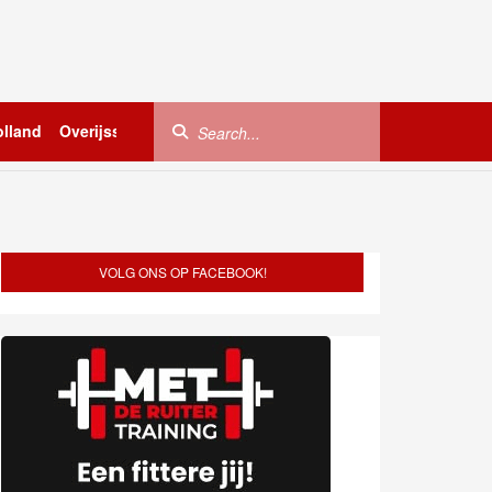
lland
Overijssel
Utrecht
Zeeland
Buitenland
VOLG ONS OP FACEBOOK!