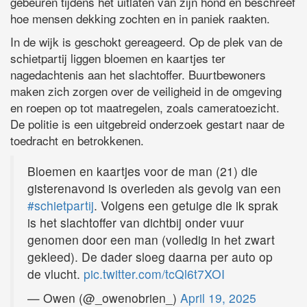
gebeuren tijdens het uitlaten van zijn hond en beschreef
hoe mensen dekking zochten en in paniek raakten.
In de wijk is geschokt gereageerd. Op de plek van de
schietpartij liggen bloemen en kaartjes ter
nagedachtenis aan het slachtoffer. Buurtbewoners
maken zich zorgen over de veiligheid in de omgeving
en roepen op tot maatregelen, zoals cameratoezicht.
De politie is een uitgebreid onderzoek gestart naar de
toedracht en betrokkenen.
Bloemen en kaartjes voor de man (21) die
gisterenavond is overleden als gevolg van een
#schietpartij
. Volgens een getuige die ik sprak
is het slachtoffer van dichtbij onder vuur
genomen door een man (volledig in het zwart
gekleed). De dader sloeg daarna per auto op
de vlucht.
pic.twitter.com/tcQl6t7XOI
— Owen (@_owenobrien_)
April 19, 2025