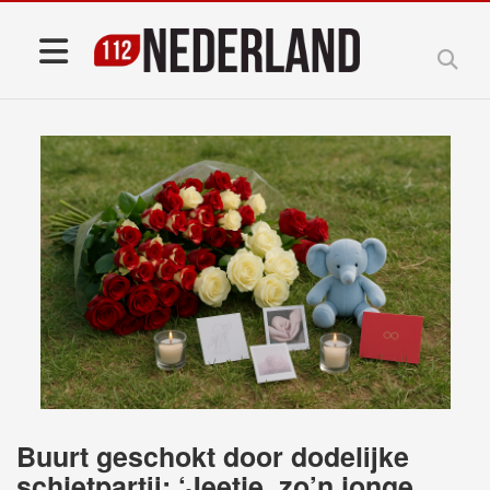
Buurt geschokt door dodelijke
schietpartij: ‘Jeetje, zo’n jonge