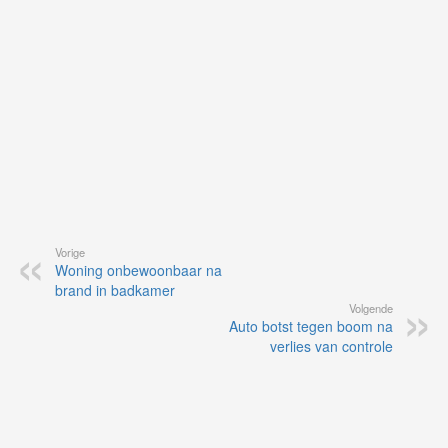
ap
Vorige
Woning onbewoonbaar na
brand in badkamer
Volgende
Auto botst tegen boom na
verlies van controle