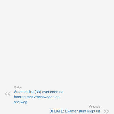
je
on
op
vo
vi
de
ap
Vorige
Automobilist (33) overleden na
botsing met vrachtwagen op
snelweg
Volgende
UPDATE: Examenstunt loopt uit