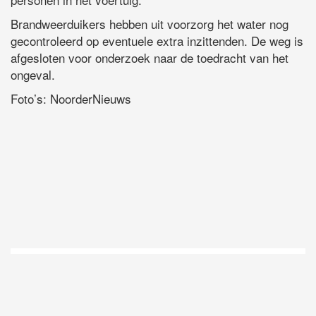
Brandweerduikers hebben uit voorzorg het water nog
gecontroleerd op eventuele extra inzittenden. De weg is
afgesloten voor onderzoek naar de toedracht van het
ongeval.
Foto’s: NoorderNieuws
D
Vo
O
he