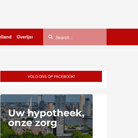
lland
Overijssel
Utrecht
Zeeland
Buitenland
VOLG ONS OP FACEBOOK!