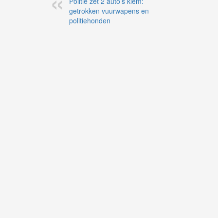
Politie zet 2 auto’s klem:
getrokken vuurwapens en
politiehonden