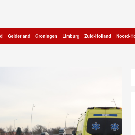
nd
Gelderland
Groningen
Limburg
Zuid-Holland
Noord-Ho