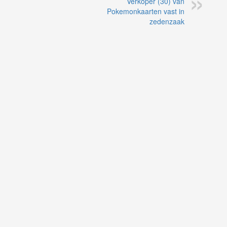
Verkoper (30) van
Pokemonkaarten vast in
zedenzaak