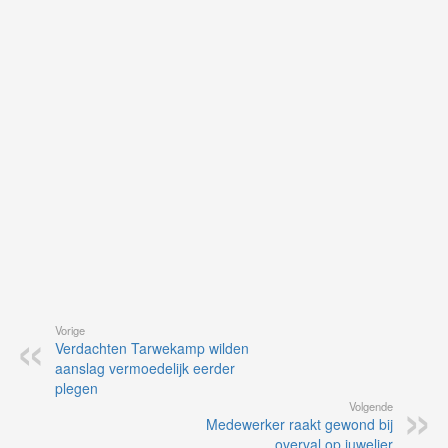
on
op
vo
vi
de
ap
Vorige
Verdachten Tarwekamp wilden
aanslag vermoedelijk eerder
plegen
Volgende
Medewerker raakt gewond bij
overval op juwelier