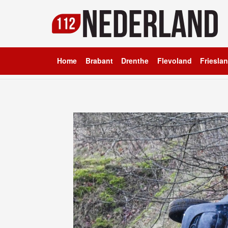
Home
Brabant
Drenthe
Flevoland
Friesla