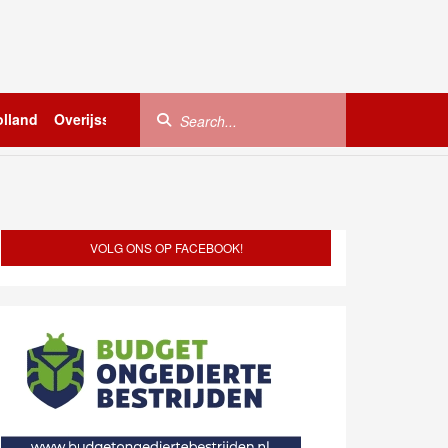
lland
Overijssel
Utrecht
Zeeland
Buitenland
VOLG ONS OP FACEBOOK!