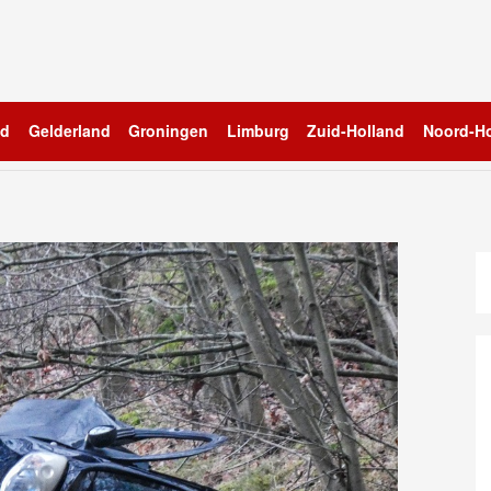
nd
Gelderland
Groningen
Limburg
Zuid-Holland
Noord-Ho