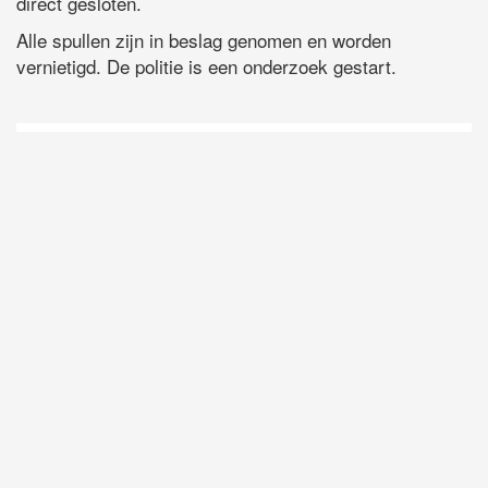
direct gesloten.
Alle spullen zijn in beslag genomen en worden
vernietigd. De politie is een onderzoek gestart.
D
Vo
O
he
la
AP
ni
uit
Ne
ku
je
on
op
vo
vi
de
ap