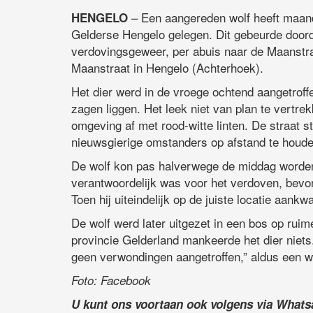
– Een aangereden wolf heeft maand
HENGELO
Gelderse Hengelo gelegen. Dit gebeurde doord
verdovingsgeweer, per abuis naar de Maanstraa
Maanstraat in Hengelo (Achterhoek).
Het dier werd in de vroege ochtend aangetroff
zagen liggen. Het leek niet van plan te vertre
omgeving af met rood-witte linten. De straat 
nieuwsgierige omstanders op afstand te houde
De wolf kon pas halverwege de middag worden
verantwoordelijk was voor het verdoven, bevo
Toen hij uiteindelijk op de juiste locatie aank
De wolf werd later uitgezet in een bos op rui
provincie Gelderland mankeerde het dier niets.
geen verwondingen aangetroffen,” aldus een w
Foto: Facebook
U kunt ons voortaan ook volgens via What