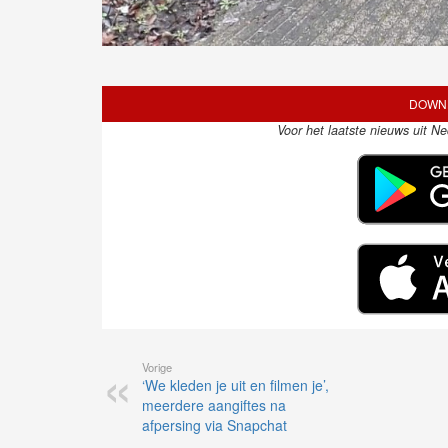
DOWNL
Voor het laatste nieuws uit N
Vorige
‘We kleden je uit en filmen je’,
meerdere aangiftes na
afpersing via Snapchat