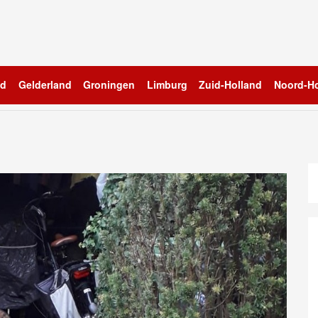
nd
Gelderland
Groningen
Limburg
Zuid-Holland
Noord-Ho