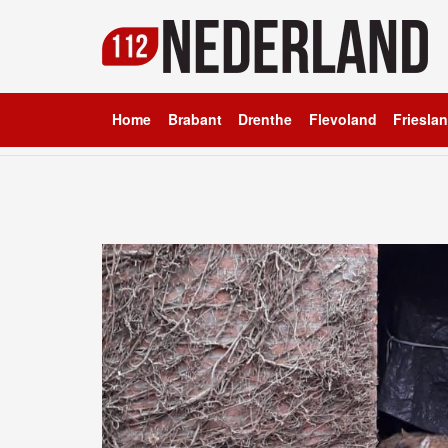
Home
Brabant
Drenthe
Flevoland
Friesla