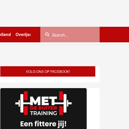
lland
Overijssel
Utrecht
Zeeland
Buitenland
VOLG ONS OP FACEBOOK!