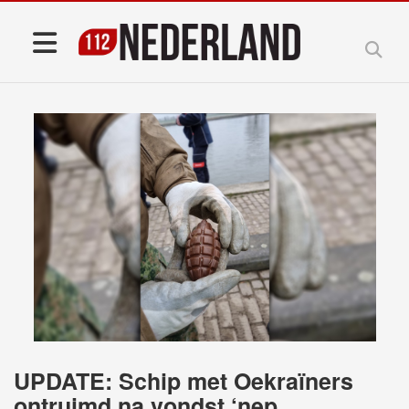
UPDATE: Schip met Oekraïners
ontruimd na vondst ‘nep