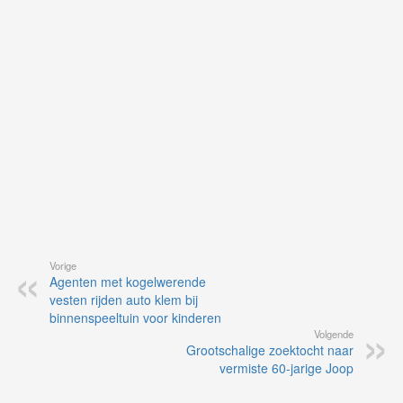
vo
vi
de
ap
Vorige
Agenten met kogelwerende
vesten rijden auto klem bij
binnenspeeltuin voor kinderen
Volgende
Grootschalige zoektocht naar
vermiste 60-jarige Joop