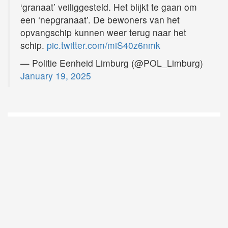
‘granaat’ veiliggesteld. Het blijkt te gaan om
een ‘nepgranaat’. De bewoners van het
opvangschip kunnen weer terug naar het
schip.
pic.twitter.com/miS40z6nmk
— Politie Eenheid Limburg (@POL_Limburg)
January 19, 2025
D
Vo
O
he
la
AP
ni
uit
Ne
ku
je
on
op