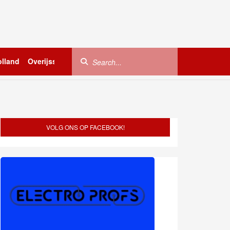
lland
Overijssel
Utrecht
Zeeland
Buitenland
VOLG ONS OP FACEBOOK!