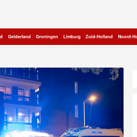
nd
Gelderland
Groningen
Limburg
Zuid-Holland
Noord-Ho