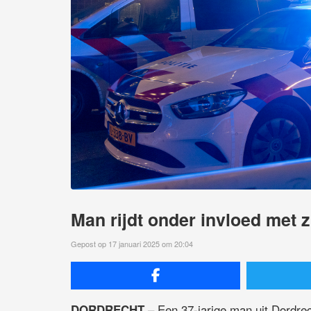
Man rijdt onder invloed met z
Gepost op 17 januari 2025 om 20:04
– Een 37-jarige man uit Dordrec
DORDRECHT