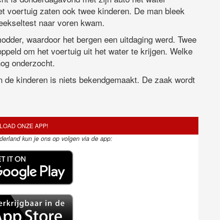
et voertuig zaten ook twee kinderen. De man bleek
speekseltest naar voren kwam.
 modder, waardoor het bergen een uitdaging werd. Twee
eld om het voertuig uit het water te krijgen. Welke
nog onderzocht.
 de kinderen is niets bekendgemaakt. De zaak wordt
OAD ONZE APP!
ederland kun je ons op volgen via de app: