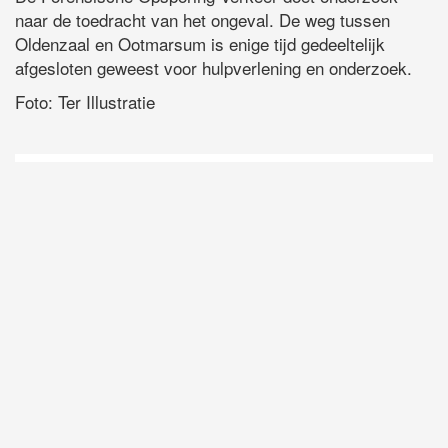
naar de toedracht van het ongeval. De weg tussen
Oldenzaal en Ootmarsum is enige tijd gedeeltelijk
afgesloten geweest voor hulpverlening en onderzoek.
Foto: Ter Illustratie
D
Vo
O
he
la
AP
ni
uit
Ne
ku
je
on
op
vo
vi
de
ap