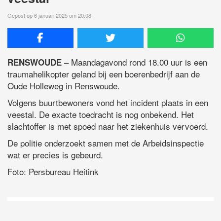
Gepost op 6 januari 2025 om 20:08
– Maandagavond rond 18.00 uur is een
RENSWOUDE
traumahelikopter geland bij een boerenbedrijf aan de
Oude Holleweg in Renswoude.
Volgens buurtbewoners vond het incident plaats in een
veestal. De exacte toedracht is nog onbekend. Het
slachtoffer is met spoed naar het ziekenhuis vervoerd.
De politie onderzoekt samen met de Arbeidsinspectie
wat er precies is gebeurd.
Foto: Persbureau Heitink
D