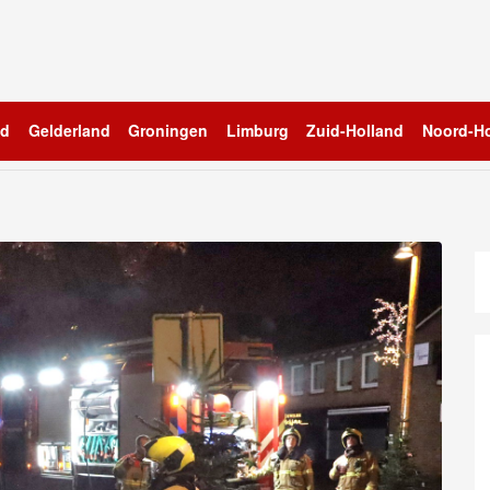
nd
Gelderland
Groningen
Limburg
Zuid-Holland
Noord-Ho