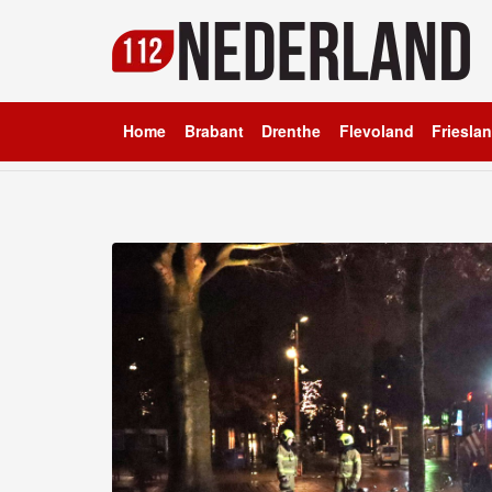
Home
Brabant
Drenthe
Flevoland
Friesla