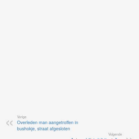
Ne
ku
je
on
op
vo
vi
de
ap
Vorige
Overleden man aangetroffen in
bushokje, straat afgesloten
Volgende