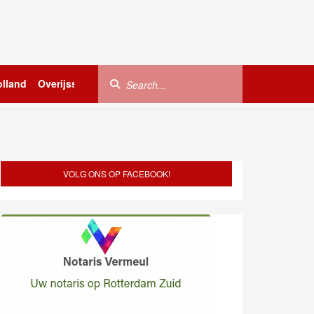
lland
Overijssel
Utrecht
Zeeland
Buitenland
VOLG ONS OP FACEBOOK!