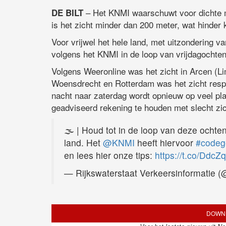
– Het KNMI waarschuwt voor dichte m
DE BILT
is het zicht minder dan 200 meter, wat hinder 
Voor vrijwel het hele land, met uitzondering v
volgens het KNMI in de loop van vrijdagochten
Volgens Weeronline was het zicht in Arcen (Li
Woensdrecht en Rotterdam was het zicht respe
nacht naar zaterdag wordt opnieuw op veel pl
geadviseerd rekening te houden met slecht zich
🌫️ | Houd tot in de loop van deze ochten
land. Het
@KNMI
heeft hiervoor
#codeg
en lees hier onze tips:
https://t.co/Ddc
— Rijkswaterstaat Verkeersinformatie
DOWNL