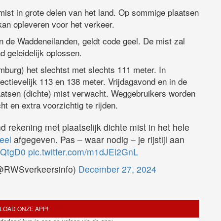
ist in grote delen van het land. Op sommige plaatsen
kan opleveren voor het verkeer.
an de Waddeneilanden, geldt code geel. De mist zal
d geleidelijk oplossen.
mburg) het slechtst met slechts 111 meter. In
ctievelijk 113 en 138 meter. Vrijdagavond en in de
aatsen (dichte) mist verwacht. Weggebruikers worden
t en extra voorzichtig te rijden.
d rekening met plaatselijk dichte mist in het hele
eel
afgegeven. Pas – waar nodig – je rijstijl aan
ZqQtgD0
pic.twitter.com/m1dJEl2GnL
 (@RWSverkeersinfo)
December 27, 2024
OAD ONZE APP!