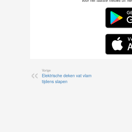
Voor het laatste nieuws uit N
Vorige
Elektrische deken vat vlam
tijdens slapen