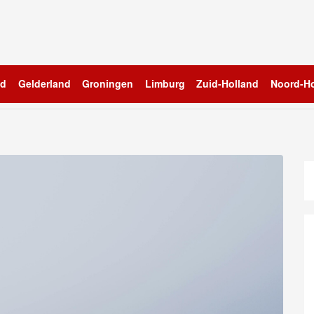
nd
Gelderland
Groningen
Limburg
Zuid-Holland
Noord-Ho