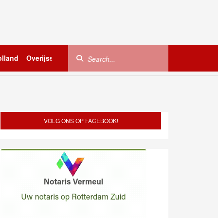
lland
Overijssel
Utrecht
Zeeland
Buitenland
VOLG ONS OP FACEBOOK!