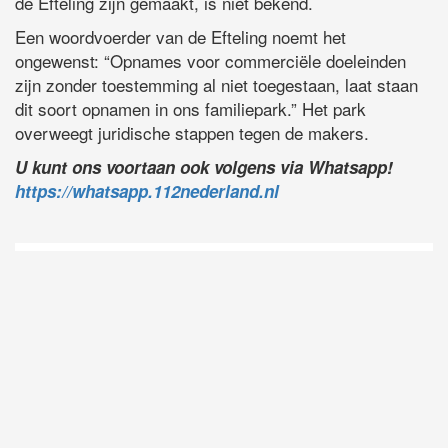
de Efteling zijn gemaakt, is niet bekend.
Een woordvoerder van de Efteling noemt het
ongewenst: “Opnames voor commerciële doeleinden
zijn zonder toestemming al niet toegestaan, laat staan
dit soort opnamen in ons familiepark.” Het park
overweegt juridische stappen tegen de makers.
U kunt ons voortaan ook volgens via Whatsapp!
https://whatsapp.112nederland.nl
D
Vo
O
he
la
AP
ni
uit
Ne
ku
je
on