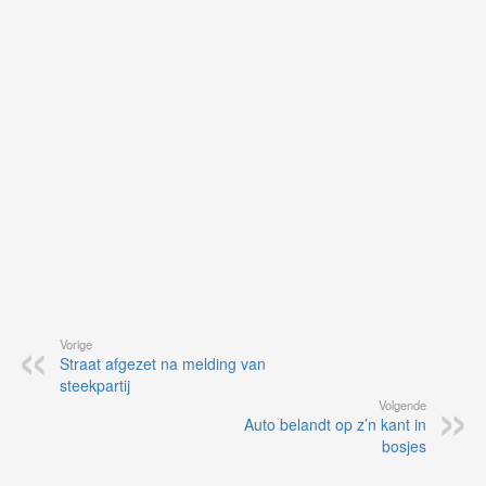
op
vo
vi
de
ap
Vorige
Straat afgezet na melding van
steekpartij
Volgende
Auto belandt op z’n kant in
bosjes