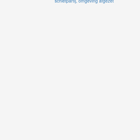
schietpartij, omgeving afgezet