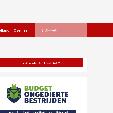
lland
Overijssel
Utrecht
Zeeland
Buitenland
VOLG ONS OP FACEBOOK!