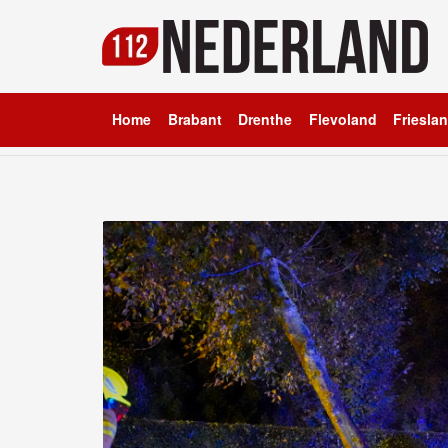
Home
Brabant
Drenthe
Flevoland
Friesla