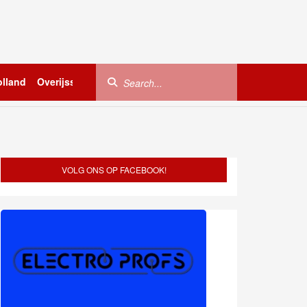
lland
Overijssel
Utrecht
Zeeland
Buitenland
VOLG ONS OP FACEBOOK!