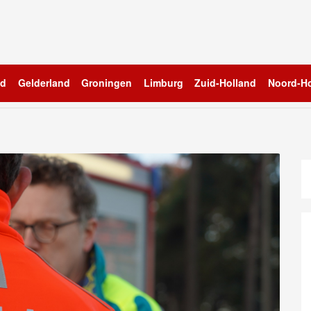
nd
Gelderland
Groningen
Limburg
Zuid-Holland
Noord-Ho