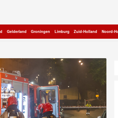
nd
Gelderland
Groningen
Limburg
Zuid-Holland
Noord-Ho