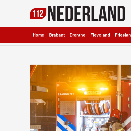
Home
Brabant
Drenthe
Flevoland
Friesla