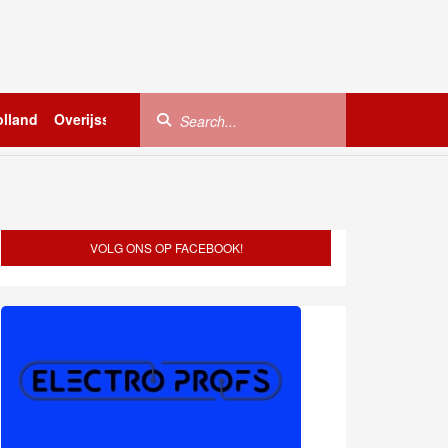
lland
Overijssel
Utrecht
Zeeland
Buitenland
VOLG ONS OP FACEBOOK!