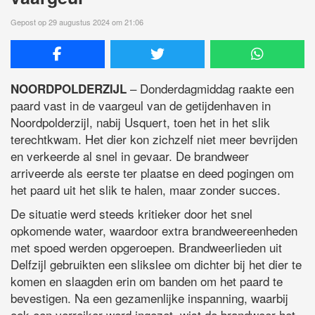
Gepost op 29 augustus 2024 om 21:06
– Donderdagmiddag raakte een
NOORDPOLDERZIJL
paard vast in de vaargeul van de getijdenhaven in
Noordpolderzijl, nabij Usquert, toen het in het slik
terechtkwam. Het dier kon zichzelf niet meer bevrijden
en verkeerde al snel in gevaar. De brandweer
arriveerde als eerste ter plaatse en deed pogingen om
het paard uit het slik te halen, maar zonder succes.
De situatie werd steeds kritieker door het snel
opkomende water, waardoor extra brandweereenheden
met spoed werden opgeroepen. Brandweerlieden uit
Delfzijl gebruikten een slikslee om dichter bij het dier te
komen en slaagden erin om banden om het paard te
bevestigen. Na een gezamenlijke inspanning, waarbij
ook een verreiker werd ingezet, wist de brandweer het