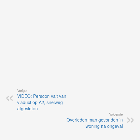
vo
vi
de
ap
Vorige
VIDEO: Persoon valt van
viaduct op A2, snelweg
afgesloten
Volgende
Overleden man gevonden in
woning na ongeval