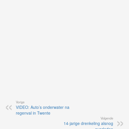
je
on
op
vo
vi
de
ap
Vorige
VIDEO: Auto’s onderwater na
regenval in Twente
Volgende
14-jarige drenkeling alsnog
overleden