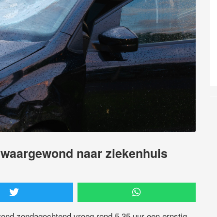
 zwaargewond naar ziekenhuis
ond zondagochtend vroeg rond 5.35 uur een ernstig