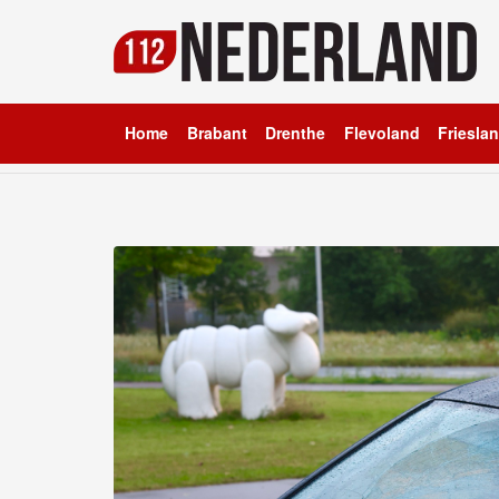
Home
Brabant
Drenthe
Flevoland
Friesla