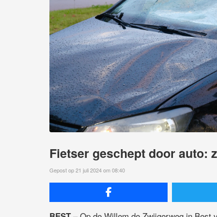
Fietser geschept door auto:
Gepost op 21 juli 2024 om 08:40
– Op de Willem de Zwijgerweg in Best v
BEST