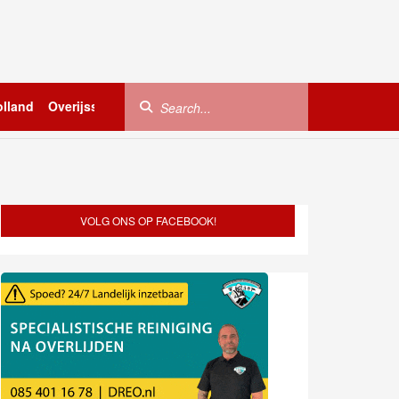
lland
Overijssel
Utrecht
Zeeland
Buitenland
VOLG ONS OP FACEBOOK!