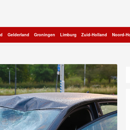
nd
Gelderland
Groningen
Limburg
Zuid-Holland
Noord-Ho