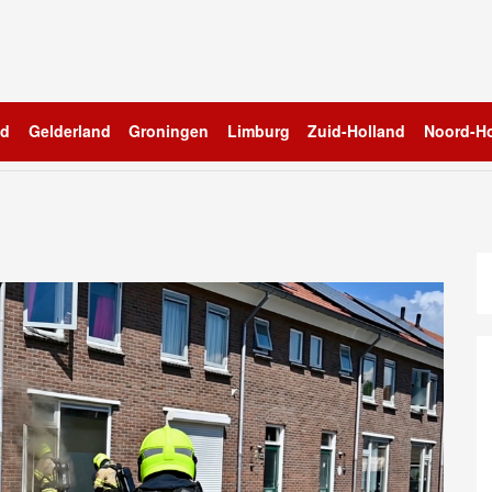
nd
Gelderland
Groningen
Limburg
Zuid-Holland
Noord-Ho