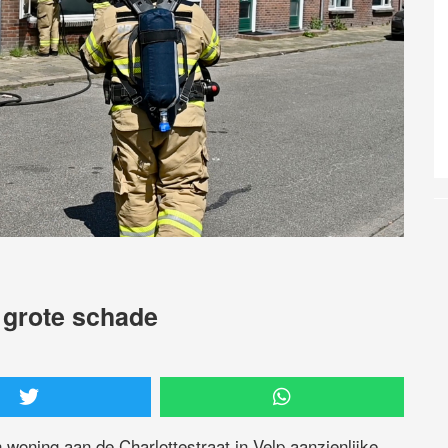
 grote schade
woning aan de Charlottestraat in Velp aanzienlijke