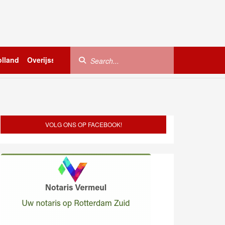
lland
Overijssel
Utrecht
Zeeland
Buitenland
VOLG ONS OP FACEBOOK!