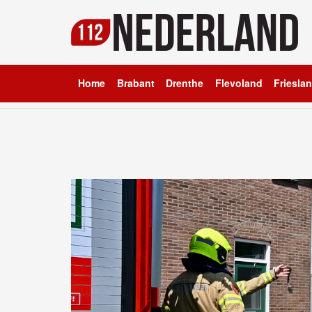
Home
Brabant
Drenthe
Flevoland
Friesla