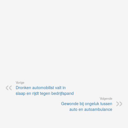
vi
de
ap
Vorige
Dronken automobilist valt in
slaap en rijdt tegen bedrijfspand
Volgende
Gewonde bij ongeluk tussen
auto en autoambulance