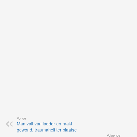
Ne
ku
je
on
op
vo
vi
de
ap
Vorige
Man valt van ladder en raakt
gewond, traumaheli ter plaatse
Volgende