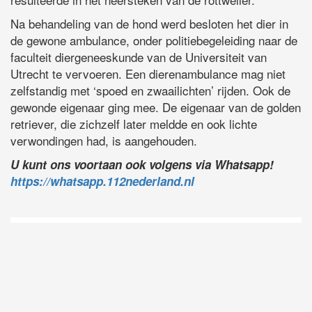
Na behandeling van de hond werd besloten het dier in
de gewone ambulance, onder politiebegeleiding naar de
faculteit diergeneeskunde van de Universiteit van
Utrecht te vervoeren. Een dierenambulance mag niet
zelfstandig met ‘spoed en zwaailichten’ rijden. Ook de
gewonde eigenaar ging mee. De eigenaar van de golden
retriever, die zichzelf later meldde en ook lichte
verwondingen had, is aangehouden.
U kunt ons voortaan ook volgens via Whatsapp!
https://whatsapp.112nederland.nl
D
Vo
O
he
la
AP
ni
uit