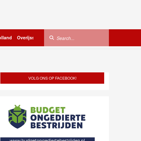
lland
Overijssel
Utrecht
Zeeland
Buitenland
VOLG ONS OP FACEBOOK!