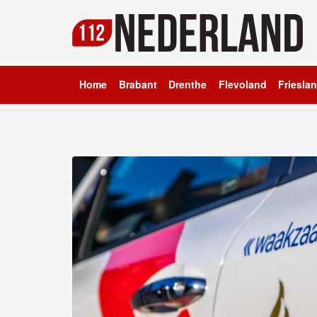
Home
Brabant
Drenthe
Flevoland
Friesla