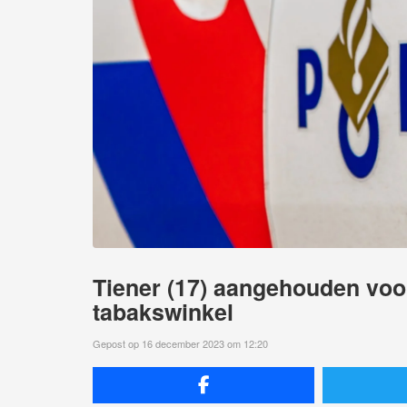
Tiener (17) aangehouden vo
tabakswinkel
Gepost op 16 december 2023 om 12:20