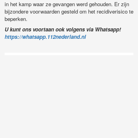
in het kamp waar ze gevangen werd gehouden. Er zijn
bijzondere voorwaarden gesteld om het recidiverisico te
beperken.
U kunt ons voortaan ook volgens via Whatsapp!
https://whatsapp.112nederland.nl
D
Vo
O
he
la
AP
ni
uit
Ne
ku
je
on
op
vo
vi
de