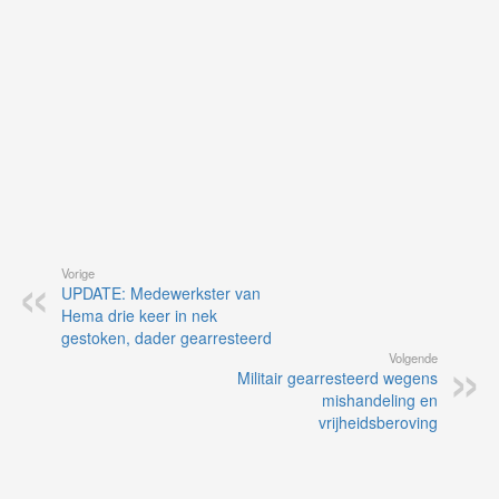
ap
Vorige
UPDATE: Medewerkster van
Hema drie keer in nek
gestoken, dader gearresteerd
Volgende
Militair gearresteerd wegens
mishandeling en
vrijheidsberoving