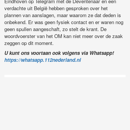
Eindhoven op Telegram met de Deventenaar en een
verdachte uit België hebben gesproken over het
plannen van aanslagen, maar waarom ze dat deden is
onbekend. Er was geen fysiek contact en er waren nog
geen spullen aangeschaft, zo stelt de krant. De
woordvoerster van het OM kan niet meer over de zaak
zeggen op dit moment.
U kunt ons voortaan ook volgens via Whatsapp!
https://whatsapp.112nederland.nl
D
Vo
O
he
la
AP
ni
uit
Ne
ku
je