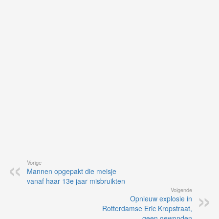
on
op
vo
vi
de
ap
Vorige
Mannen opgepakt die meisje
vanaf haar 13e jaar misbruikten
Volgende
Opnieuw explosie in
Rotterdamse Eric Kropstraat,
geen gewonden