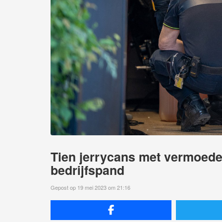
Tien jerrycans met vermoedel
bedrijfspand
Gepost op 19 mei 2023 om 21:16