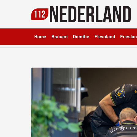
Home
Brabant
Drenthe
Flevoland
Friesla