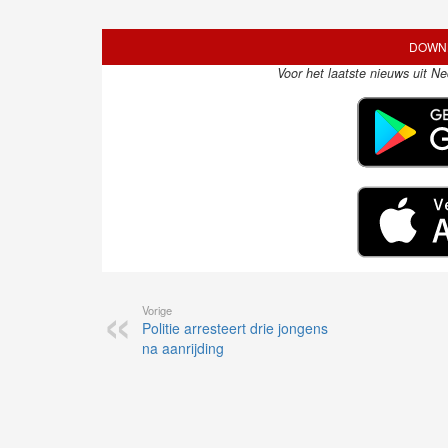
DOWNL
Voor het laatste nieuws uit N
Vorige
Politie arresteert drie jongens
na aanrijding