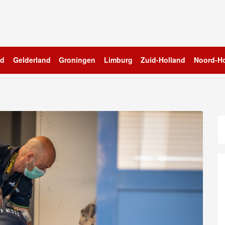
nd
Gelderland
Groningen
Limburg
Zuid-Holland
Noord-Ho