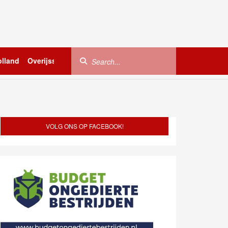
lland
Overijssel
Utrecht
Zeeland
Buitenland
VOLG ONS OP FACEBOOK!