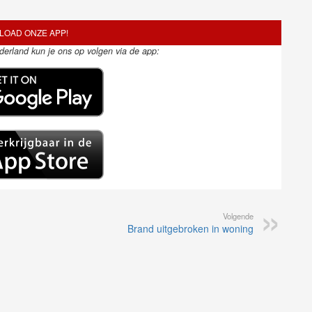
OAD ONZE APP!
ederland kun je ons op volgen via de app:
Volgende
Brand uitgebroken in woning