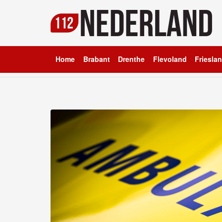
Home
Brabant
Drenthe
Flevoland
Friesla