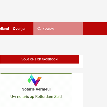
lland
Overijssel
Utrecht
Zeeland
Buitenland
VOLG ONS OP FACEBOOK!