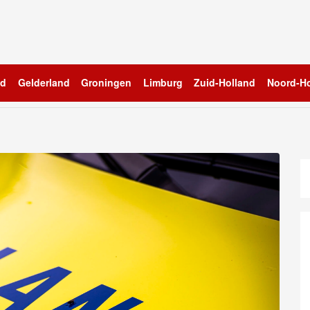
nd
Gelderland
Groningen
Limburg
Zuid-Holland
Noord-Ho