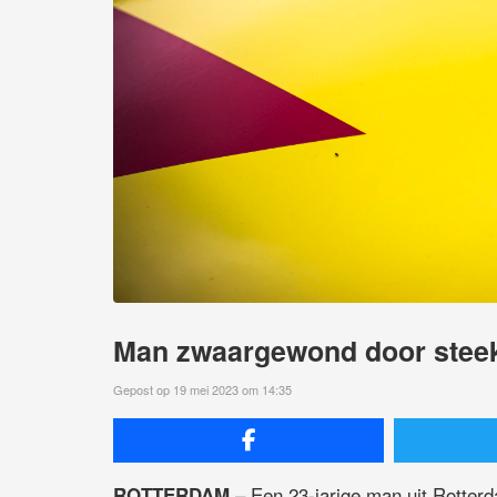
Man zwaargewond door steek
Gepost op 19 mei 2023 om 14:35
– Een 23-jarige man uit Rotter
ROTTERDAM