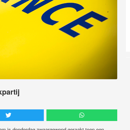
partij
dam is donderdag zwaargewond geraakt toen een