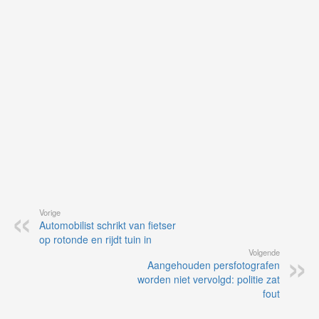
vo
vi
de
ap
Vorige
Automobilist schrikt van fietser
op rotonde en rijdt tuin in
Volgende
Aangehouden persfotografen
worden niet vervolgd: politie zat
fout