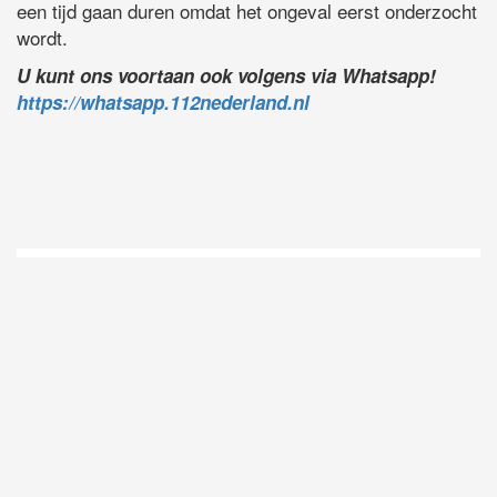
een tijd gaan duren omdat het ongeval eerst onderzocht
wordt.
U kunt ons voortaan ook volgens via Whatsapp!
https://whatsapp.112nederland.nl
D
Vo
O
he
la
AP
ni
uit
Ne
ku
je
on
op